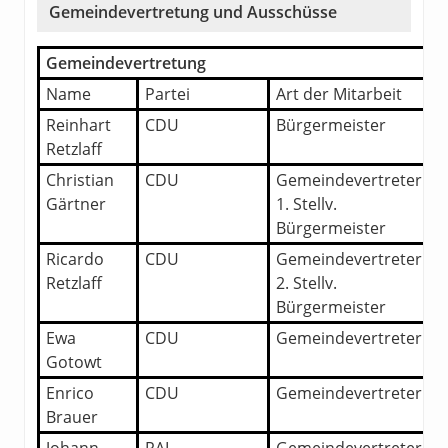
Gemeindevertretung und Ausschüsse
Gemeindevertretung
Name
Partei
Art der Mitarbeit
Reinhart
CDU
Bürgermeister
Retzlaff
Christian
CDU
Gemeindevertreter
Gärtner
1. Stellv.
Bürgermeister
Ricardo
CDU
Gemeindevertreter
Retzlaff
2. Stellv.
Bürgermeister
Ewa
CDU
Gemeindevertreterin
Gotowt
Enrico
CDU
Gemeindevertreter
Brauer