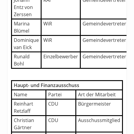
Johann
RAI
Gemeindevertreter
Entz von
Zerssen
Marina
WiR
Gemeindevertreterin
Blümel
Dominique
WiR
Gemeindevertreterin
van Eick
Runald
Einzelbewerber
Gemeindevertreter
Bohl
Haupt- und Finanzausschuss
Name
Partei
Art der Mitarbeit
Reinhart
CDU
Bürgermeister
Retzlaff
Christian
CDU
Ausschussmitglied
Gärtner